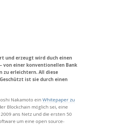
ert und erzeugt wird duch einen
 – von einer konventionellen Bank
zu erleichtern. All diese
 Geschützt ist sie durch einen
toshi Nakamoto ein
Whitepaper zu
er Blockchain möglich sei, eine
 2009 ans Netz und die ersten 50
 Software um eine open source-