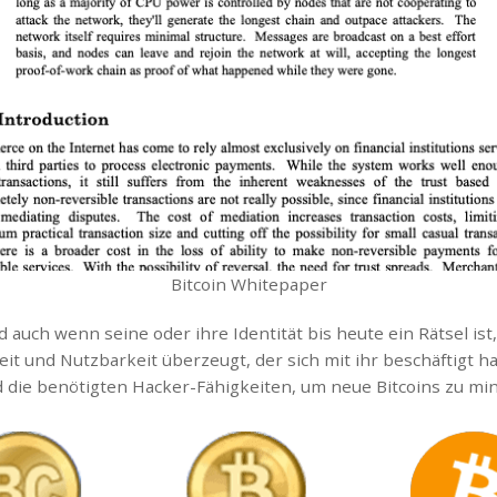
Bitcoin Whitepaper
d auch wenn seine oder ihre Identität bis heute ein Rätsel ist,
eit und Nutzbarkeit überzeugt, der sich mit ihr beschäftigt hat
d die benötigten Hacker-Fähigkeiten, um neue Bitcoins zu mi