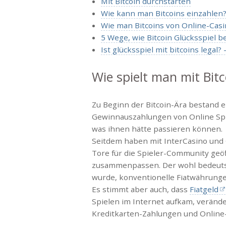
Mit Bitcoin durchstarten
Wie kann man Bitcoins einzahlen
Wie man Bitcoins von Online-Cas
5 Wege, wie Bitcoin Glücksspiel 
Ist glücksspiel mit bitcoins legal? 
Wie spielt man mit Bitc
Zu Beginn der Bitcoin-Ära bestand 
Gewinnauszahlungen von Online Spie
was ihnen hätte passieren können.
Seitdem haben mit InterCasino und G
Tore für die Spieler-Community geöf
zusammenpassen. Der wohl bedeutsam
wurde, konventionelle Fiatwährunge
Es stimmt aber auch, dass
Fiatgeld
Spielen im Internet aufkam, verände
Kreditkarten-Zahlungen und Onlin