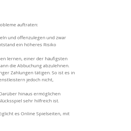
robleme auftraten:
eln und offenzulegen und zwar
tstand ein höheres Risiko
n lernen, einer der häufigsten
 dann die Abbuchung abzulehnen.
ger Zahlungen tätigen. So ist es in
nstleistern jedoch nicht,
 Darüber hinaus ermöglichen
cksspiel sehr hilfreich ist.
licht es Online Spielseiten, mit