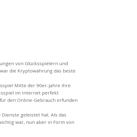
hlungen von Glücksspielern und
r war die Kryptowährung das beste
spiel Mitte der 90er-Jahre ihre
sspiel im Internet perfekt
l für den Online-Gebrauch erfunden
Dienste geleistet hat. Als das
wichtig war, nun aber in Form von