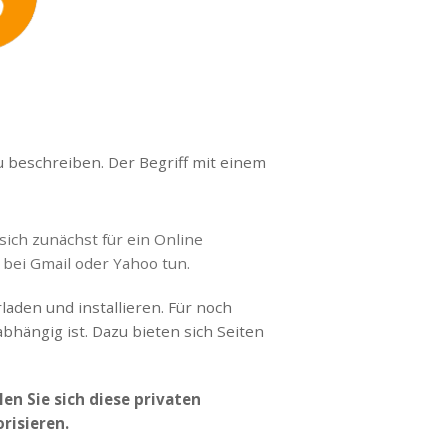
 beschreiben. Der Begriff mit einem
ich zunächst für ein Online
bei Gmail oder Yahoo tun.
aden und installieren. Für noch
bhängig ist. Dazu bieten sich Seiten
len Sie sich diese privaten
risieren.