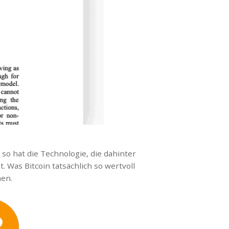
 so hat die Technologie, die dahinter
. Was Bitcoin tatsächlich so wertvoll
nen.