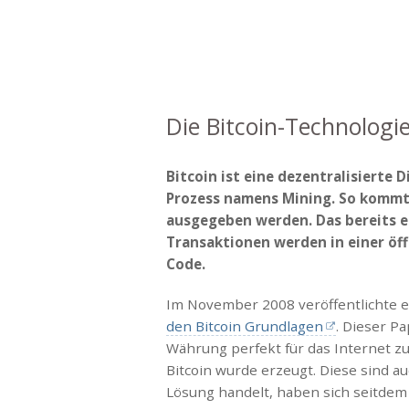
Die Bitcoin-Technologi
Bitcoin ist eine dezentralisierte
Prozess namens Mining. So kommt e
ausgegeben werden. Das bereits er
Transaktionen werden in einer öf
Code.
Im November 2008 veröffentlichte
den Bitcoin Grundlagen
. Dieser P
Währung perfekt für das Internet zu
Bitcoin wurde erzeugt. Diese sind au
Lösung handelt, haben sich seitdem 