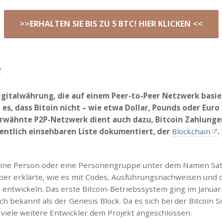
>>ERHALTEN SIE BIS ZU 5 BTC! HIER KLICKEN <<
e
 Digitalwährung, die auf einem Peer-to-Peer Netzwerk basi
s, dass Bitoin nicht – wie etwa Dollar, Pounds oder Euro
wähnte P2P-Netzwerk dient auch dazu, Bitcoin Zahlungen 
fentlich einsehbaren Liste dokumentiert, der
Blockchain
.
 eine Person oder eine Personengruppe unter dem Namen Sa
aper erklärte, wie es mit Codes, Ausführungsnachweisen und d
 entwickeln. Das erste Bitcoin-Betriebssystem ging im Januar
ch bekannt als der Genesis Block. Da es sich bei der Bitcoin
viele weitere Entwickler dem Projekt angeschlossen.