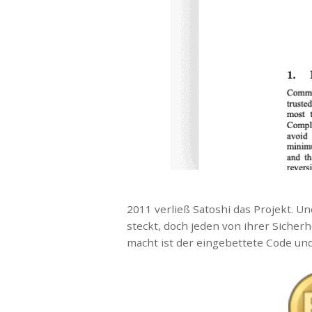
2011 verließ Satoshi das Projekt. Un
steckt, doch jeden von ihrer Sicherh
macht ist der eingebettete Code un