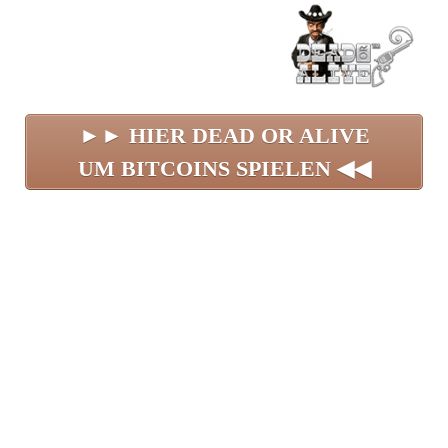
►► HIER DEAD OR ALIVE
UM BITCOINS SPIELEN ◀◀